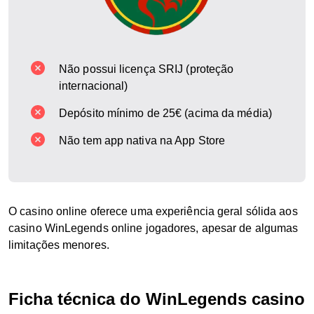
Não possui licença SRIJ (proteção
internacional)
Depósito mínimo de 25€ (acima da média)
Não tem app nativa na App Store
O casino online oferece uma experiência geral sólida aos
casino WinLegends online jogadores, apesar de algumas
limitações menores.
Ficha técnica do WinLegends casino