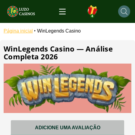
4
Página inicial
‣
WinLegends Casino
WinLegends Casino — Análise
Completa 2026
ADICIONE UMA AVALIAÇÃO