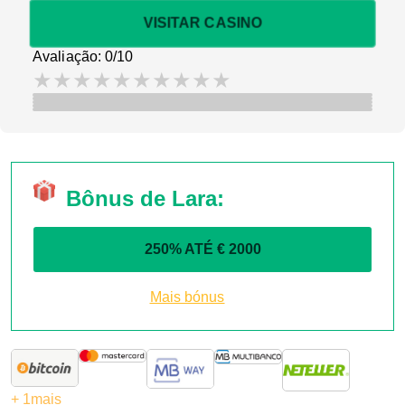
VISITAR CASINO
Avaliação:
0
/
10
★
★
★
★
★
★
★
★
★
★
Bônus de Lara:
250% ATÉ € 2000
Mais bónus
+ 1mais