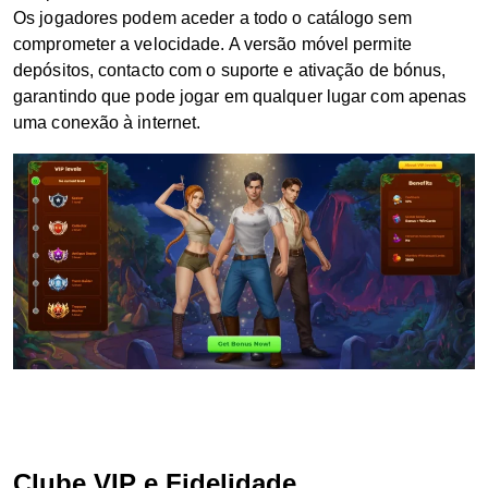
Os jogadores podem aceder a todo o catálogo sem
comprometer a velocidade. A versão móvel permite
depósitos, contacto com o suporte e ativação de bónus,
garantindo que pode jogar em qualquer lugar com apenas
uma conexão à internet.
Clube VIP e Fidelidade