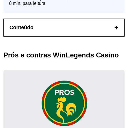
8 min. para leitura
+
Conteúdo
Prós e contras WinLegends Casino