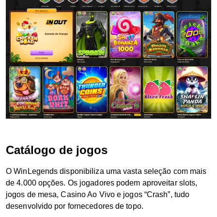
Catálogo de jogos
O WinLegends disponibiliza uma vasta seleção com mais
de 4.000 opções. Os jogadores podem aproveitar slots,
jogos de mesa, Casino Ao Vivo e jogos “Crash”, tudo
desenvolvido por fornecedores de topo.