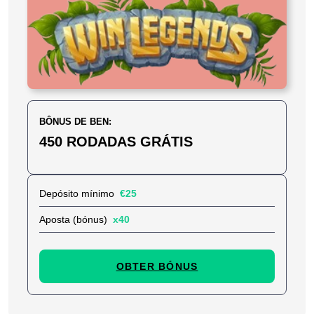
BÔNUS DE BEN:
450 RODADAS GRÁTIS
Depósito mínimo
€25
Aposta (bónus)
x40
OBTER BÓNUS