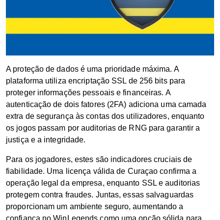
A proteção de dados é uma prioridade máxima. A
plataforma utiliza encriptação SSL de 256 bits para
proteger informações pessoais e financeiras. A
autenticação de dois fatores (2FA) adiciona uma camada
extra de segurança às contas dos utilizadores, enquanto
os jogos passam por auditorias de RNG para garantir a
justiça e a integridade.
Para os jogadores, estes são indicadores cruciais de
fiabilidade. Uma licença válida de Curaçao confirma a
operação legal da empresa, enquanto SSL e auditorias
protegem contra fraudes. Juntas, essas salvaguardas
proporcionam um ambiente seguro, aumentando a
confiança no WinLegends como uma opção sólida para