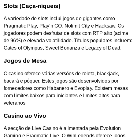
Slots (Caça-níqueis)
A variedade de slots inclui jogos de gigantes como
Pragmatic Play, Play’n GO, Nolimit City e Hacksaw. Os
jogadores podem desfrutar de slots com RTP alto (acima
de 96%) e elevada volatilidade. Títulos populares incluem:
Gates of Olympus, Sweet Bonanza e Legacy of Dead.
Jogos de Mesa
O casino oferece várias versões de roleta, blackjack,
bacará e póquer. Estes jogos são desenvolvidos por
fornecedores como Habanero e Evoplay. Existem mesas
com limites baixos para iniciantes e limites altos para
veteranos.
Casino ao Vivo
A secção de Live Casino é alimentada pela Evolution
Gaming e Pragmatic Live. O WinLegends oferece jogos