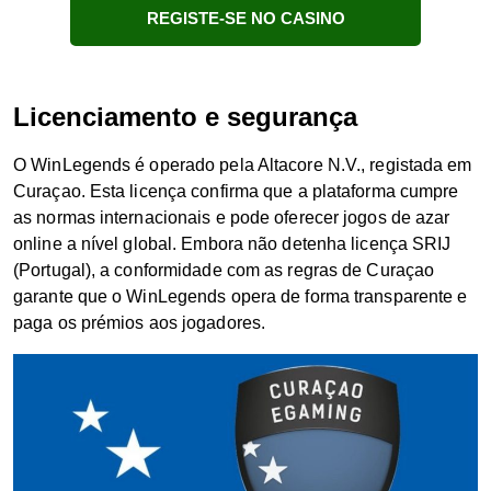
REGISTE-SE NO CASINO
Licenciamento e segurança
O WinLegends é operado pela Altacore N.V., registada em
Curaçao. Esta licença confirma que a plataforma cumpre
as normas internacionais e pode oferecer jogos de azar
online a nível global. Embora não detenha licença SRIJ
(Portugal), a conformidade com as regras de Curaçao
garante que o WinLegends opera de forma transparente e
paga os prémios aos jogadores.