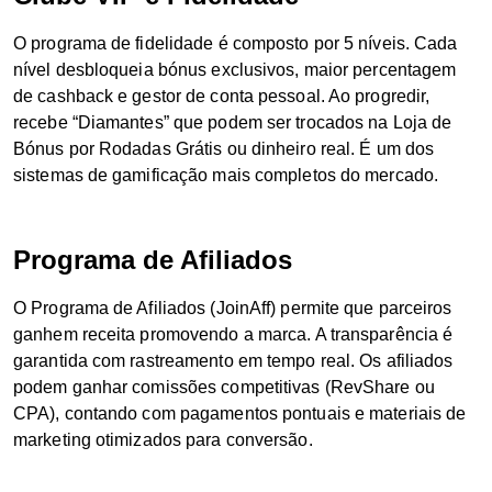
O programa de fidelidade é composto por 5 níveis. Cada
nível desbloqueia bónus exclusivos, maior percentagem
de cashback e gestor de conta pessoal. Ao progredir,
recebe “Diamantes” que podem ser trocados na Loja de
Bónus por Rodadas Grátis ou dinheiro real. É um dos
sistemas de gamificação mais completos do mercado.
Programa de Afiliados
O Programa de Afiliados (JoinAff) permite que parceiros
ganhem receita promovendo a marca. A transparência é
garantida com rastreamento em tempo real. Os afiliados
podem ganhar comissões competitivas (RevShare ou
CPA), contando com pagamentos pontuais e materiais de
marketing otimizados para conversão.