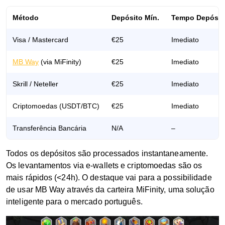
Método
Depósito Mín.
Tempo Depósit
Visa / Mastercard
€25
Imediato
MB Way
(via MiFinity)
€25
Imediato
Skrill / Neteller
€25
Imediato
Criptomoedas (USDT/BTC)
€25
Imediato
Transferência Bancária
N/A
–
Todos os depósitos são processados instantaneamente.
Os levantamentos via e-wallets e criptomoedas são os
mais rápidos (<24h). O destaque vai para a possibilidade
de usar MB Way através da carteira MiFinity, uma solução
inteligente para o mercado português.