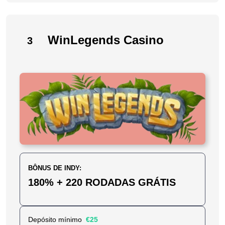
WinLegends Casino
3
BÔNUS DE INDY:
180% + 220 RODADAS GRÁTIS
Depósito mínimo
€25